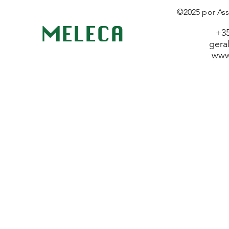
©2025 por Ass
MELECA
+35
gera
www